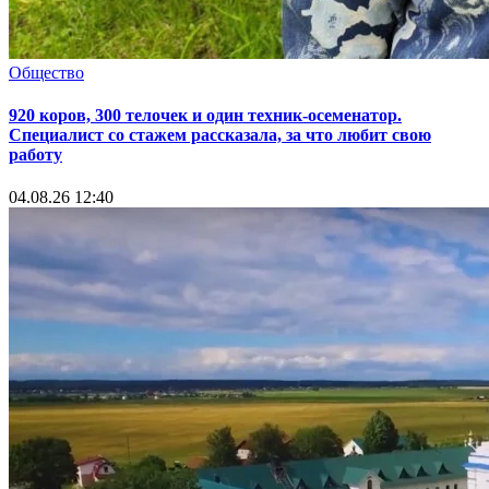
Общество
920 коров, 300 телочек и один техник-осеменатор.
Специалист со стажем рассказала, за что любит свою
работу
04.08.26 12:40