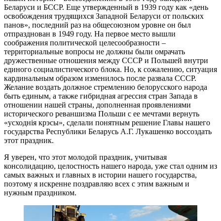
Беларуси и БССР. Еще утвержденный в 1939 году как «день
освобождения трудящихся Западной Беларуси от польских
панов», последний раз на общесоюзном уровне он был
отпразднован в 1949 году. На первое место вышли
соображения политической целесообразности –
территориальные вопросы не должны были омрачать
дружественные отношения между СССР и Польшей внутри
единого социалистического блока. Но, к сожалению, ситуация
кардинальным образом изменилось после развала СССР.
Желание воздать должное стремлению белорусского народа
быть единым, а также гибридная агрессия стран Запада в
отношении нашей страны, дополненная проявлениями
исторического реваншизма Польши с ее мечтами вернуть
«усходнія крэсы», сделали понятным решение Главы нашего
государства Республики Беларусь А.Г. Лукашенко воссоздать
этот праздник.
Я уверен, что этот молодой праздник, учитывая
консолидацию, целостность нашего народа, уже стал одним из
самых важных и главных в истории нашего государства,
поэтому я искренне поздравляю всех с этим важным и
нужным праздником.