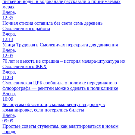
питьевой воды: в водоканале рассказали о принимаемых
мерах
Вчера,
12:35
Ночная стихия оставила без света семь деревень
Смолевичского района
Вчера,
12:13
Улица Трудовая в Смолевичах перекрыта для движения
Вчера,
12:05
70 лет и высота не страшна – история маляра-штукатура из
Смолевичского ЖКХ
Вчера,
11:03
Смолевичская ЦРБ сообщила о поломке передвижного
флюорографа — рентген можно сделать в поликлинике
Вчера,
10:09
Белорусам объяснили, сколько вернут за дорогу в
командировке, если потерялись билеты
Вчера,
09:09
Простые советы студентам, как адаптироваться в новом
городе