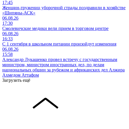
17:45
Женщин-тружениц уборочной страды поздравили в хозяйстве
«Шипяны-АСК»
06.08.26
17:30
Смолевичские медики вели прием в торговом центре
06.08.26
16:33
С 1 сентября в школьном питании произойдут изменения
06.08.26
15:58
Александр Лукашенко провел встречу с государственным
министром, министром иностранных дел, по делам
национальных общин за рубежом и африканских дел Алжира
Ахмедом Аттафом
Загрузить ещё