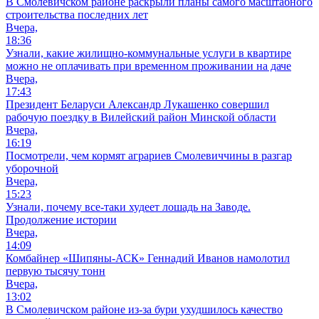
В Смолевичском районе раскрыли планы самого масштабного
строительства последних лет
Вчера,
18:36
Узнали, какие жилищно-коммунальные услуги в квартире
можно не оплачивать при временном проживании на даче
Вчера,
17:43
Президент Беларуси Александр Лукашенко совершил
рабочую поездку в Вилейский район Минской области
Вчера,
16:19
Посмотрели, чем кормят аграриев Смолевиччины в разгар
уборочной
Вчера,
15:23
Узнали, почему все-таки худеет лошадь на Заводе.
Продолжение истории
Вчера,
14:09
Комбайнер «Шипяны-АСК» Геннадий Иванов намолотил
первую тысячу тонн
Вчера,
13:02
В Смолевичском районе из‑за бури ухудшилось качество