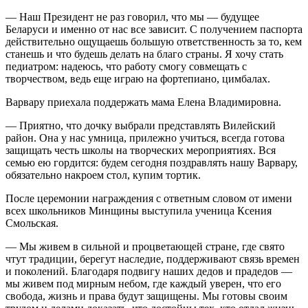
— Наш Президент не раз говорил, что мы — будущее
Беларуси и именно от нас все зависит. С получением паспорта
действительно ощущаешь большую ответственность за то, кем
станешь и что будешь делать на благо страны. Я хочу стать
педиатром: надеюсь, что работу смогу совмещать с
творчеством, ведь еще играю на фортепиано, цимбалах.
Варвару приехала поддержать мама Елена Владимировна.
— Приятно, что дочку выбрали представлять Вилейский
район. Она у нас умница, прилежно учиться, всегда готова
защищать честь школы на творческих мероприятиях. Вся
семью ею гордится: будем сегодня поздравлять нашу Варвару,
обязательно накроем стол, купим тортик.
После церемонии награждения с ответным словом от имени
всех школьников Минщины выступила ученица Ксения
Смольская.
— Мы живем в сильной и процветающей стране, где свято
чтут традиции, берегут наследие, поддерживают связь времен
и поколений. Благодаря подвигу наших дедов и прадедов —
мы живем под мирным небом, где каждый уверен, что его
свобода, жизнь и права будут защищены. Мы готовы своим