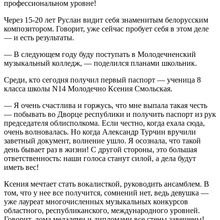
профессиональном уровне!
Через 15-20 лет Руслан видит себя знаменитым белорусским
композитором. Говорит, уже сейчас пробует себя в этом деле
— и есть результаты.
— В следующем году буду поступать в Молодечненский
музыкальный колледж, — поделился планами школьник.
Среди, кто сегодня получил первый паспорт — ученица 8
класса школы N14 Молодечно Ксения Смольская.
— Я очень счастлива и горжусь, что мне выпала такая честь
— побывать во Дворце республики и получить паспорт из рук
председателя облисполкома. Если честно, когда ехала сюда,
очень волновалась. Но когда Александр Турчин вручили
заветный документ, волнение ушло. Я осознала, что такой
день бывает раз в жизни! С другой стороны, это большая
ответственность: наши голоса станут силой, а дела будут
иметь вес!
Ксения мечтает стать вокалисткой, руководить ансамблем. В
том, что у нее все получится, сомнений нет, ведь девушка —
уже лауреат многочисленных музыкальных конкурсов
областного, республиканского, международного уровней.
Говорит, дома медалями и дипломами все стены завешены!