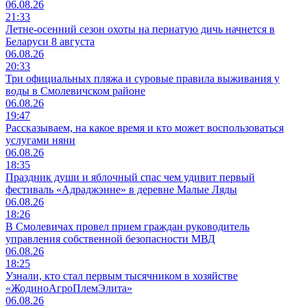
06.08.26
21:33
Летне-осенний сезон охоты на пернатую дичь начнется в
Беларуси 8 августа
06.08.26
20:33
Три официальных пляжа и суровые правила выживания у
воды в Смолевичском районе
06.08.26
19:47
Рассказываем, на какое время и кто может воспользоваться
услугами няни
06.08.26
18:35
Праздник души и яблочный спас чем удивит первый
фестиваль «Адраджэнне» в деревне Малые Ляды
06.08.26
18:26
В Смолевичах провел прием граждан руководитель
управления собственной безопасности МВД
06.08.26
18:25
Узнали, кто стал первым тысячником в хозяйстве
«ЖодиноАгроПлемЭлита»
06.08.26