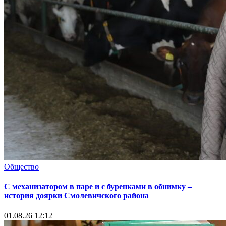
Общество
С механизатором в паре и с буренками в обнимку –
история доярки Смолевичского района
01.08.26 12:12