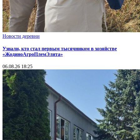
Новости деревни
Узнали, кто стал первым тысячником в хозяйстве
«ЖодиноАгроПлемЭлита»
06.08.26 18:25