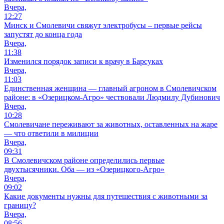
Вчера,
12:27
Минск и Смолевичи свяжут электробусы – первые рейсы
запустят до конца года
Вчера,
11:38
Изменился порядок записи к врачу в Барсуках
Вчера,
11:03
Единственная женщина — главный агроном в Смолевичском
районе: в «Озерицком-Агро» чествовали Людмилу Дубинович
Вчера,
10:28
Смолевичане переживают за животных, оставленных на жаре
— что ответили в милиции
Вчера,
09:31
В Смолевичском районе определились первые
двухтысячники. Оба — из «Озерицкого-Агро»
Вчера,
09:02
Какие документы нужны для путешествия с животными за
границу?
Вчера,
08:56