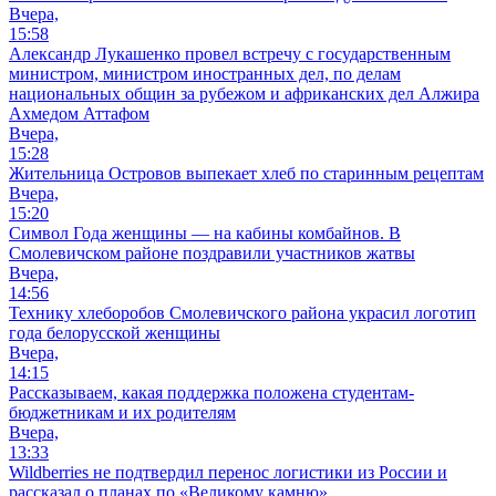
Вчера,
15:58
Александр Лукашенко провел встречу с государственным
министром, министром иностранных дел, по делам
национальных общин за рубежом и африканских дел Алжира
Ахмедом Аттафом
Вчера,
15:28
Жительница Островов выпекает хлеб по старинным рецептам
Вчера,
15:20
Символ Года женщины — на кабины комбайнов. В
Смолевичском районе поздравили участников жатвы
Вчера,
14:56
Технику хлеборобов Смолевичского района украсил логотип
года белорусской женщины
Вчера,
14:15
Рассказываем, какая поддержка положена студентам-
бюджетникам и их родителям
Вчера,
13:33
Wildberries не подтвердил перенос логистики из России и
рассказал о планах по «Великому камню»