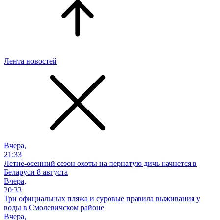
Лента новостей
Вчера,
21:33
Летне-осенний сезон охоты на пернатую дичь начнется в
Беларуси 8 августа
Вчера,
20:33
Три официальных пляжа и суровые правила выживания у
воды в Смолевичском районе
Вчера,