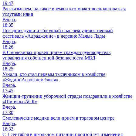
19:47
Рассказываем, на какое время и кто может воспользоваться
услугами няни
Вчера,
18:35
Праздник души и яблочный спас чем удивит первый
фестиваль «Адраджэнне» в деревне Малые Ляды
Вчера,
18:26
В Смолевичах провел прием граждан руководитель
управления собственной безопасности МВД
Вчера,
18:25
Узнали, кто стал первым тысячником в хозяйстве
«ЖодиноАгроПлемЭлита»
Вчера,
17:45
Женщин-тружениц уборочной страды поздравили в хозяйстве
«Шипяны-АСК»
Вчера,
17:30
Смолевичские медики вели прием в торговом центре
Вчера,
16:33
С 1 сентября в школьном питании произойдут изменения