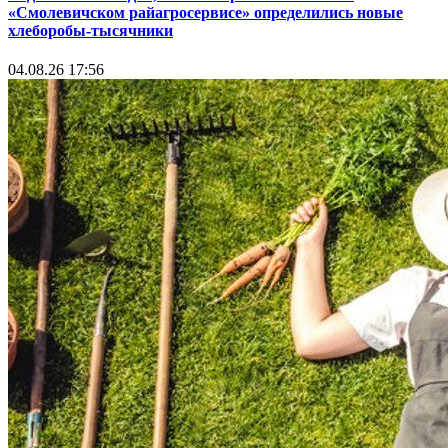
«Смолевичском райагросервисе» определились новые
хлеборобы-тысячники
04.08.26 17:56