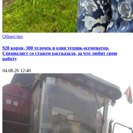
Общество
920 коров, 300 телочек и один техник-осеменатор.
Специалист со стажем рассказала, за что любит свою
работу
04.08.26 12:40