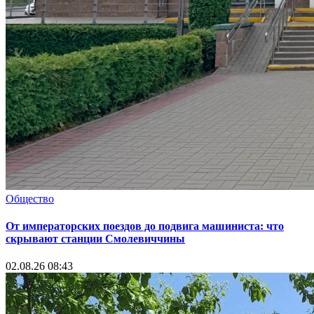
Общество
От императорских поездов до подвига машиниста: что
скрывают станции Смолевиччины
02.08.26 08:43