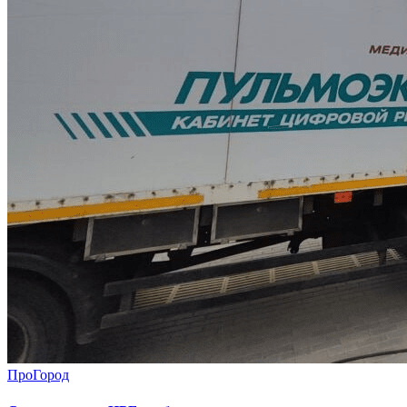
ПроГород