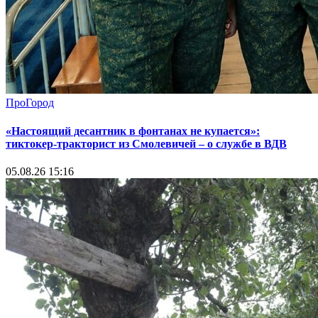
ПроГород
«Настоящий десантник в фонтанах не купается»:
тиктокер-тракторист из Смолевичей – о службе в ВДВ
05.08.26 15:16