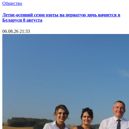
Общество
Летне-осенний сезон охоты на пернатую дичь начнется в
Беларуси 8 августа
06.08.26 21:33