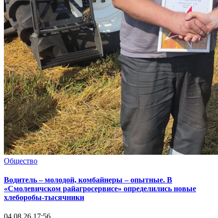
Общество
Водитель – молодой, комбайнеры – опытные. В
«Смолевичском райагросервисе» определились новые
хлеборобы-тысячники
04.08.26 17:56