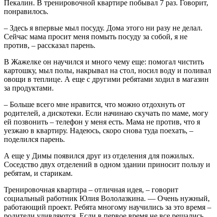
Пекалин. В тренировочной квартире побывал 7 раз. Говорит,
понравилось.
– Здесь я впервые мыл посуду. Дома этого ни разу не делал.
Сейчас мама просит меня помыть посуду за собой, я не
против, – рассказал парень.
В Жажелке он научился и много чему еще: помогал чистить
картошку, мыл полы, накрывал на стол, носил воду и поливал
овощи в теплице. А еще с другими ребятами ходил в магазин
за продуктами.
– Больше всего мне нравится, что можно отдохнуть от
родителей, а дискотеки. Если начинаю скучать по маме, могу
ей позвонить – телефон у меня есть. Мама не против, что я
уезжаю в квартиру. Надеюсь, скоро снова туда поехать, –
поделился парень.
А еще у Димы появился друг из отделения для пожилых.
Соседство двух отделений в одном здании приносит пользу и
ребятам, и старикам.
Тренировочная квартира – отличная идея, – говорит
социальный работник Юлия Вололазкина. — Очень нужный,
работающий проект. Ребята многому научились за это время –
родители удивляются. Если в первое время не все решались