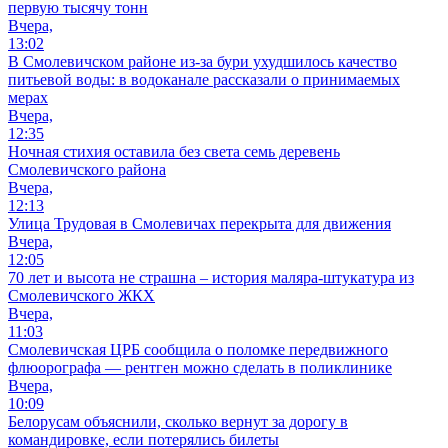
первую тысячу тонн
Вчера,
13:02
В Смолевичском районе из‑за бури ухудшилось качество
питьевой воды: в водоканале рассказали о принимаемых
мерах
Вчера,
12:35
Ночная стихия оставила без света семь деревень
Смолевичского района
Вчера,
12:13
Улица Трудовая в Смолевичах перекрыта для движения
Вчера,
12:05
70 лет и высота не страшна – история маляра-штукатура из
Смолевичского ЖКХ
Вчера,
11:03
Смолевичская ЦРБ сообщила о поломке передвижного
флюорографа — рентген можно сделать в поликлинике
Вчера,
10:09
Белорусам объяснили, сколько вернут за дорогу в
командировке, если потерялись билеты