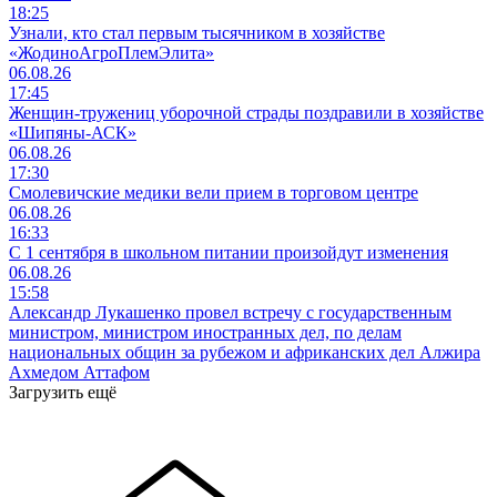
18:25
Узнали, кто стал первым тысячником в хозяйстве
«ЖодиноАгроПлемЭлита»
06.08.26
17:45
Женщин-тружениц уборочной страды поздравили в хозяйстве
«Шипяны-АСК»
06.08.26
17:30
Смолевичские медики вели прием в торговом центре
06.08.26
16:33
С 1 сентября в школьном питании произойдут изменения
06.08.26
15:58
Александр Лукашенко провел встречу с государственным
министром, министром иностранных дел, по делам
национальных общин за рубежом и африканских дел Алжира
Ахмедом Аттафом
Загрузить ещё