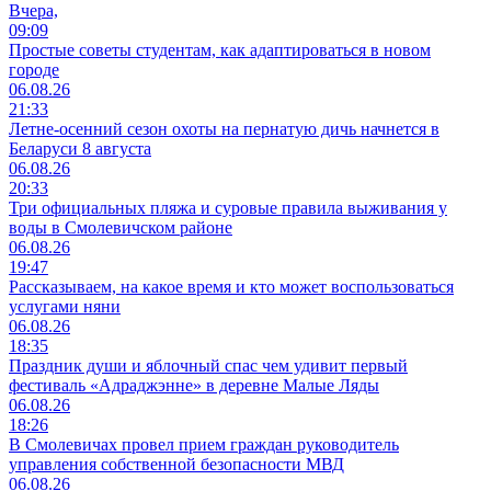
Вчера,
09:09
Простые советы студентам, как адаптироваться в новом
городе
06.08.26
21:33
Летне-осенний сезон охоты на пернатую дичь начнется в
Беларуси 8 августа
06.08.26
20:33
Три официальных пляжа и суровые правила выживания у
воды в Смолевичском районе
06.08.26
19:47
Рассказываем, на какое время и кто может воспользоваться
услугами няни
06.08.26
18:35
Праздник души и яблочный спас чем удивит первый
фестиваль «Адраджэнне» в деревне Малые Ляды
06.08.26
18:26
В Смолевичах провел прием граждан руководитель
управления собственной безопасности МВД
06.08.26