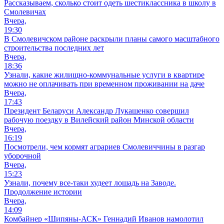
Рассказываем, сколько стоит одеть шестиклассника в школу в
Смолевичах
Вчера,
19:30
В Смолевичском районе раскрыли планы самого масштабного
строительства последних лет
Вчера,
18:36
Узнали, какие жилищно-коммунальные услуги в квартире
можно не оплачивать при временном проживании на даче
Вчера,
17:43
Президент Беларуси Александр Лукашенко совершил
рабочую поездку в Вилейский район Минской области
Вчера,
16:19
Посмотрели, чем кормят аграриев Смолевиччины в разгар
уборочной
Вчера,
15:23
Узнали, почему все-таки худеет лошадь на Заводе.
Продолжение истории
Вчера,
14:09
Комбайнер «Шипяны-АСК» Геннадий Иванов намолотил