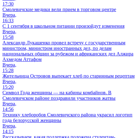
17:30
Смолевичские медики вели прием в торговом центре
Вчера,
16:33
С 1 сентября в школьном питании произойдут изменения
Вчера,
15:58
Александр Лукашенко провел встречу с государственным
министром, министром иностранных дел, по делам
национальных общин за рубежом и африканских дел Алжира
Ахмедом Аттафом
Вчера,
15:28
Жительница Островов выпекает хлеб по старинным рецептам
Вчера,
15:20
Символ Года женщины — на кабины комбайнов. В
Смолевичском районе поздравили участников жатвы
Вчера,
14:56
Технику хлеборобов Смолевичского района украсил логотип
года белорусской женщины
Вчера,
14:15
Рассказываем, какая поддержка положена студентам-