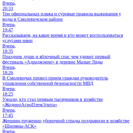
Вчера,
20:33
Три официальных пляжа и суровые правила выживания у
воды в Смолевичском районе
Вчера,
19:47
Рассказываем, на какое время и кто может воспользоваться
услугами няни
Вчера,
18:35
Праздник души и яблочный спас чем удивит первый
фестиваль «Адраджэнне» в деревне Малые Ляды
Вчера,
18:26
В Смолевичах провел прием граждан руководитель
управления собственной безопасности МВД
Вчера,
18:25
Узнали, кто стал первым тысячником в хозяйстве
«ЖодиноАгроПлемЭлита»
Вчера,
17:45
Женщин-тружениц уборочной страды поздравили в хозяйстве
«Шипяны-АСК»
Вчера,