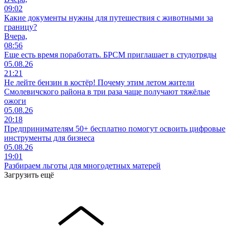
09:02
Какие документы нужны для путешествия с животными за
границу?
Вчера,
08:56
Еще есть время поработать. БРСМ приглашает в студотряды
05.08.26
21:21
Не лейте бензин в костёр! Почему этим летом жители
Смолевичского района в три раза чаще получают тяжёлые
ожоги
05.08.26
20:18
Предпринимателям 50+ бесплатно помогут освоить цифровые
инструменты для бизнеса
05.08.26
19:01
Разбираем льготы для многодетных матерей
Загрузить ещё