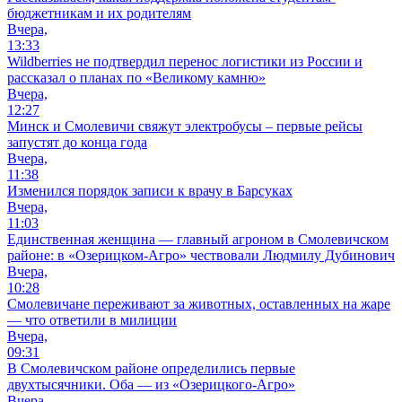
бюджетникам и их родителям
Вчера,
13:33
Wildberries не подтвердил перенос логистики из России и
рассказал о планах по «Великому камню»
Вчера,
12:27
Минск и Смолевичи свяжут электробусы – первые рейсы
запустят до конца года
Вчера,
11:38
Изменился порядок записи к врачу в Барсуках
Вчера,
11:03
Единственная женщина — главный агроном в Смолевичском
районе: в «Озерицком-Агро» чествовали Людмилу Дубинович
Вчера,
10:28
Смолевичане переживают за животных, оставленных на жаре
— что ответили в милиции
Вчера,
09:31
В Смолевичском районе определились первые
двухтысячники. Оба — из «Озерицкого-Агро»
Вчера,