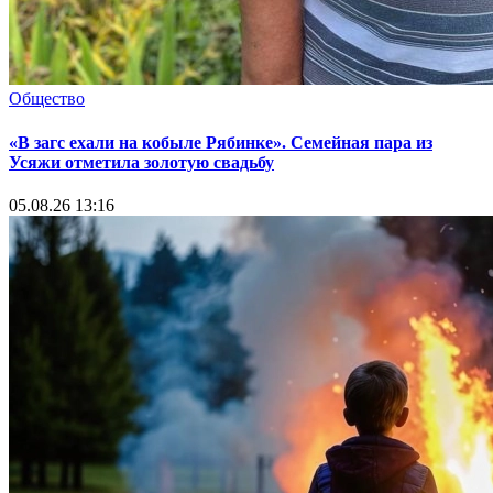
Общество
«В загс ехали на кобыле Рябинке». Семейная пара из
Усяжи отметила золотую свадьбу
05.08.26 13:16