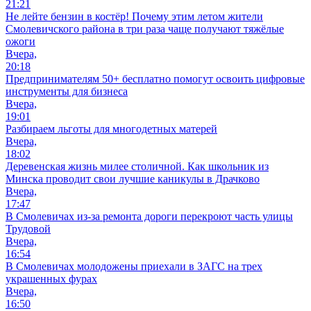
21:21
Не лейте бензин в костёр! Почему этим летом жители
Смолевичского района в три раза чаще получают тяжёлые
ожоги
Вчера,
20:18
Предпринимателям 50+ бесплатно помогут освоить цифровые
инструменты для бизнеса
Вчера,
19:01
Разбираем льготы для многодетных матерей
Вчера,
18:02
Деревенская жизнь милее столичной. Как школьник из
Минска проводит свои лучшие каникулы в Драчково
Вчера,
17:47
В Смолевичах из-за ремонта дороги перекроют часть улицы
Трудовой
Вчера,
16:54
В Смолевичах молодожены приехали в ЗАГС на трех
украшенных фурах
Вчера,
16:50