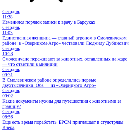
Сегодня,
11:38
Изменился порядок записи к врачу в Барсуках
Сегодня,
11:03
Единственная женщина — главный агроном в Смолевичском
районе: в «Озерицком-Агро» чествовали Людмилу Дубинович
Сегодня,
10:28
Смолевичане переживают за животных, оставленных на жаре
— что ответили в милиции
Сегодня,
09:31
В Смолевичском районе определились первые
двухтысячники. Оба — из «Озерицкого-Агро»
Сегодня,
09:02
Какие документы нужны для путешествия с животными за
границу?
Сегодня,
08:56
Еще есть время поработать. БРСМ приглашает в студотряды
Вчера,