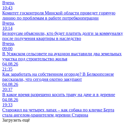
Вчера,
10:43
Комитет госконтроля Минской области проведет горячую
линию по проблемам в работе потребкооперации
Вчера,
10:14
Белорусам объяснили, кто будет платить долги за коммуналку
после получения квартиры в наследство
Вчера,
09:00
В Усяжском сельсовете на аукцион выставили два земельных
участка под строительство жилья
04.08.26
21:35
Как заработать на собственном огороде? В Белкоопсоюзе
рассказали, что сегодня охотно закупают
04.08.26
20:37
В какое время разрешено косить траву на даче и в деревне
04.08.26
19:33
Старожил на четырех лапах – как собака по кличке Берта
стала ангелом-хранителем деревни Старина
Загрузить ещё