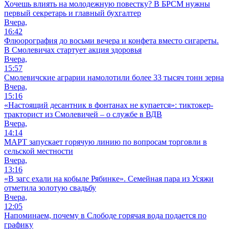
Хочешь влиять на молодежную повестку? В БРСМ нужны
первый секретарь и главный бухгалтер
Вчера,
16:42
Флюорография до восьми вечера и конфета вместо сигареты.
В Смолевичах стартует акция здоровья
Вчера,
15:57
Смолевичские аграрии намолотили более 33 тысяч тонн зерна
Вчера,
15:16
«Настоящий десантник в фонтанах не купается»: тиктокер-
тракторист из Смолевичей – о службе в ВДВ
Вчера,
14:14
МАРТ запускает горячую линию по вопросам торговли в
сельской местности
Вчера,
13:16
«В загс ехали на кобыле Рябинке». Семейная пара из Усяжи
отметила золотую свадьбу
Вчера,
12:05
Напоминаем, почему в Слободе горячая вода подается по
графику