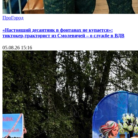
ПроГород
«Настоящий десантник в фонтанах не купается»:
тиктокер-тракторист из Смолевичей – о службе в ВДВ
05.08.26 15:16