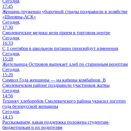
Сегодня,
17:45
Женщин-тружениц уборочной страды поздравили в хозяйстве
«Шипяны-АСК»
Сегодня,
17:30
Смолевичские медики вели прием в торговом центре
Сегодня,
16:33
С 1 сентября в школьном питании произойдут изменения
Сегодня,
15:28
Жительница Островов выпекает хлеб по старинным рецептам
Сегодня,
15:20
Символ Года женщины — на кабины комбайнов. В
Смолевичском районе поздравили участников жатвы
Сегодня,
14:56
Технику хлеборобов Смолевичского района украсил логотип
года белорусской женщины
Сегодня,
14:15
Рассказываем, какая поддержка положена студентам-
бюджетникам и их родителям