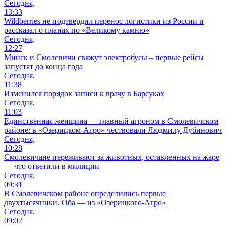
Сегодня,
13:33
Wildberries не подтвердил перенос логистики из России и
рассказал о планах по «Великому камню»
Сегодня,
12:27
Минск и Смолевичи свяжут электробусы – первые рейсы
запустят до конца года
Сегодня,
11:38
Изменился порядок записи к врачу в Барсуках
Сегодня,
11:03
Единственная женщина — главный агроном в Смолевичском
районе: в «Озерицком-Агро» чествовали Людмилу Дубинович
Сегодня,
10:28
Смолевичане переживают за животных, оставленных на жаре
— что ответили в милиции
Сегодня,
09:31
В Смолевичском районе определились первые
двухтысячники. Оба — из «Озерицкого-Агро»
Сегодня,
09:02