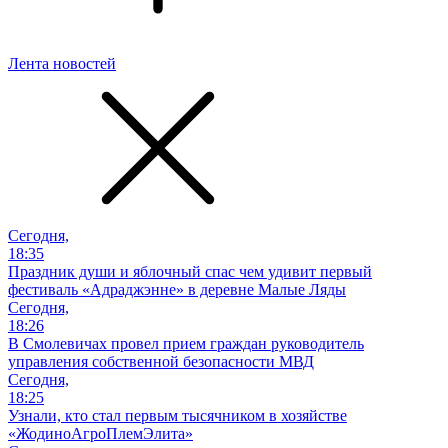
Лента новостей
Сегодня,
18:35
Праздник души и яблочный спас чем удивит первый
фестиваль «Адраджэнне» в деревне Малые Ляды
Сегодня,
18:26
В Смолевичах провел прием граждан руководитель
управления собственной безопасности МВД
Сегодня,
18:25
Узнали, кто стал первым тысячником в хозяйстве
«ЖодиноАгроПлемЭлита»