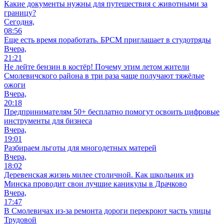
Какие документы нужны для путешествия с животными за
границу?
Сегодня,
08:56
Еще есть время поработать. БРСМ приглашает в студотряды
Вчера,
21:21
Не лейте бензин в костёр! Почему этим летом жители
Смолевичского района в три раза чаще получают тяжёлые
ожоги
Вчера,
20:18
Предпринимателям 50+ бесплатно помогут освоить цифровые
инструменты для бизнеса
Вчера,
19:01
Разбираем льготы для многодетных матерей
Вчера,
18:02
Деревенская жизнь милее столичной. Как школьник из
Минска проводит свои лучшие каникулы в Драчково
Вчера,
17:47
В Смолевичах из-за ремонта дороги перекроют часть улицы
Трудовой