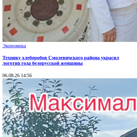
Экономика
Технику хлеборобов Смолевичского района украсил
логотип года белорусской женщины
06.08.26 14:56