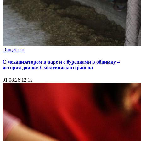
Общество
С механизатором в паре и с буренками в обнимку –
история доярки Смолевичского района
01.08.26 12:12