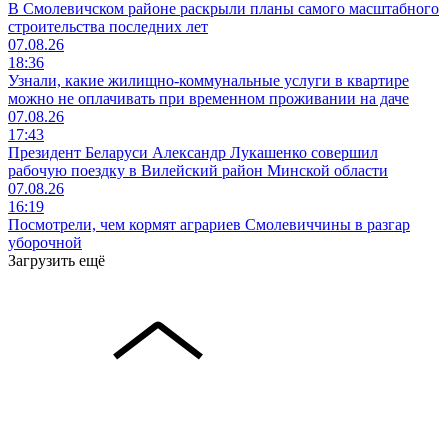
В Смолевичском районе раскрыли планы самого масштабного
строительства последних лет
07.08.26
18:36
Узнали, какие жилищно-коммунальные услуги в квартире
можно не оплачивать при временном проживании на даче
07.08.26
17:43
Президент Беларуси Александр Лукашенко совершил
рабочую поездку в Вилейский район Минской области
07.08.26
16:19
Посмотрели, чем кормят аграриев Смолевиччины в разгар
уборочной
Загрузить ещё