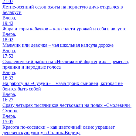
21:07
Летне-осенний сезон охоты на пернатую дичь открылся в
Беларуси
Вчера,
19:42
Жара и горы кабачков – как спасти урожай и себя в августе
Вчера,
18:02
Мальчик или девочка – чья школьная капсула дороже
Вчера,
17:53
Смолевичский район на «Несвижской фортеции» – ремесла,
пряники и народные голоса
Вчера,
16:33
На работу на «Сузуки» – мама троих сыновей, которая не
боится быть собой
Вчера,
16:27
Сразу четырех тысячников чествовали на полях «Смолевичи-
Сузон»
Вчера,
15:05
Красота по-соседски – как цветочный оазис украшает
деревенскую улицу в Станок-Водица