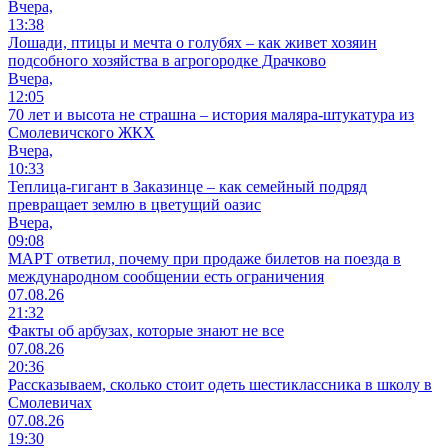
Вчера,
13:38
Лошади, птицы и мечта о голубях – как живет хозяин
подсобного хозяйства в агрогородке Драчково
Вчера,
12:05
70 лет и высота не страшна – история маляра-штукатура из
Смолевичского ЖКХ
Вчера,
10:33
Теплица-гигант в Заказинце – как семейный подряд
превращает землю в цветущий оазис
Вчера,
09:08
МАРТ ответил, почему при продаже билетов на поезда в
международном сообщении есть ограничения
07.08.26
21:32
Факты об арбузах, которые знают не все
07.08.26
20:36
Рассказываем, сколько стоит одеть шестиклассника в школу в
Смолевичах
07.08.26
19:30