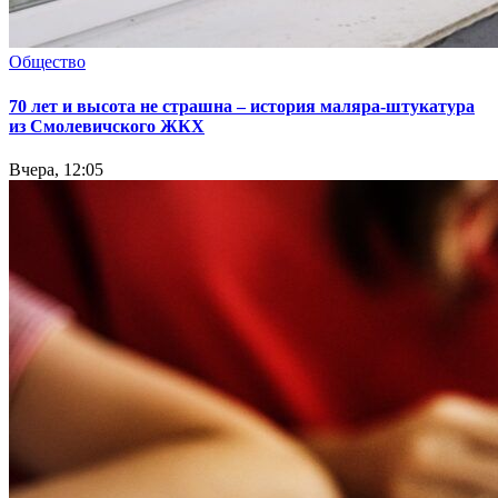
Общество
70 лет и высота не страшна – история маляра-штукатура
из Смолевичского ЖКХ
Вчера, 12:05