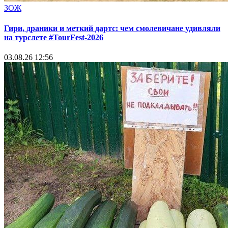
ЗОЖ
Гири, драники и меткий дартс: чем смолевичане удивляли
на турслете #TourFest-2026
03.08.26 12:56