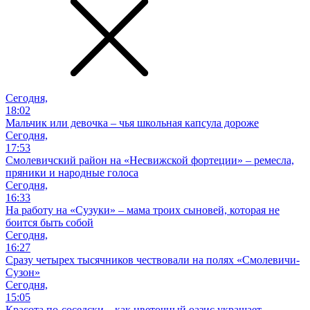
Сегодня,
18:02
Мальчик или девочка – чья школьная капсула дороже
Сегодня,
17:53
Смолевичский район на «Несвижской фортеции» – ремесла,
пряники и народные голоса
Сегодня,
16:33
На работу на «Сузуки» – мама троих сыновей, которая не
боится быть собой
Сегодня,
16:27
Сразу четырех тысячников чествовали на полях «Смолевичи-
Сузон»
Сегодня,
15:05
Красота по-соседски – как цветочный оазис украшает