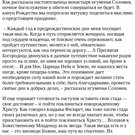
Как рассказала настоятельница монастыря игуменья Соломия,
ночное богослужение в обители совершаться не будет. В
канун Рождества мы попросили матушку поделиться мыслями
о предстоящем празднике.
– Каждый год в предрождественские дни меня посещает
такая мысль. Когда в путь отправляется женщина, носящая
под сердцем младенца, ее близкие очень переживают, как
пройдет путешествие, молятся о ней, обязательно
интересуются, как она перенесла дорогу… А Пресвятая
Богородица двинулась в далекое путешествие накануне родов
просто на ослике, не имея ни хороших условий, ни брони в
отеле… И для Нее, Царицы Неба и Земли, не нашлось места
нигде, кроме пещеры-хлева. Это понимание дает
необходимую силу нашей воле и порождает желание стать
более требовательными к себе, быть благодарными, провести
святые дни в добрых делах, – рассказала игуменья Соломия.
И еще поражает готовность пастухов оставить свои стада –-
свое достояние – и пойти поклониться новорожденному
Христу. Как говорил владыка Филарет, мы тоже пасем стада
своих различных дел, но у нас не всегда хватает воли, чтобы
приостановить их и пойти поклониться Христу… Волхвов к
Божественному Младенцу вела звезда. Такая звезда есть и у
нас – это заповеди Божии, наш путь ко спасению. Их