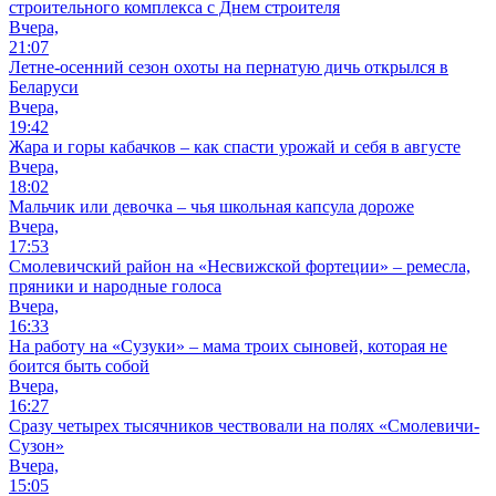
строительного комплекса с Днем строителя
Вчера,
21:07
Летне-осенний сезон охоты на пернатую дичь открылся в
Беларуси
Вчера,
19:42
Жара и горы кабачков – как спасти урожай и себя в августе
Вчера,
18:02
Мальчик или девочка – чья школьная капсула дороже
Вчера,
17:53
Смолевичский район на «Несвижской фортеции» – ремесла,
пряники и народные голоса
Вчера,
16:33
На работу на «Сузуки» – мама троих сыновей, которая не
боится быть собой
Вчера,
16:27
Сразу четырех тысячников чествовали на полях «Смолевичи-
Сузон»
Вчера,
15:05