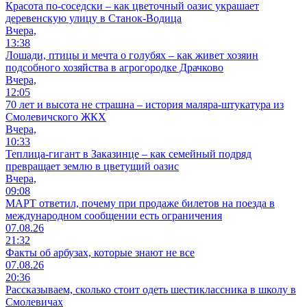
Красота по-соседски – как цветочный оазис украшает
деревенскую улицу в Станок-Водица
Вчера,
13:38
Лошади, птицы и мечта о голубях – как живет хозяин
подсобного хозяйства в агрогородке Драчково
Вчера,
12:05
70 лет и высота не страшна – история маляра-штукатура из
Смолевичского ЖКХ
Вчера,
10:33
Теплица-гигант в Заказинце – как семейный подряд
превращает землю в цветущий оазис
Вчера,
09:08
МАРТ ответил, почему при продаже билетов на поезда в
международном сообщении есть ограничения
07.08.26
21:32
Факты об арбузах, которые знают не все
07.08.26
20:36
Рассказываем, сколько стоит одеть шестиклассника в школу в
Смолевичах