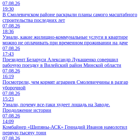
07.08.26
19:30
В Смолевичском районе раскрыли планы самого масштабного
строительства последних лет
07.08.26
18:36
Узнали, какие жилищно-коммунальные услуги в квартире
можно не оплачивать при временном проживании на даче
07.08.26
17:43
Президент Беларуси Александр Лукашенко совершил
рабочую поездку в Вилейский район Минской области
07.08.26
16:19
Посмотрели, чем кормят аграриев Смолевиччины в разгар
уборочной
07.08.26
15:23
Узнали, почему все-таки худеет лошадь на Заводе.
Продолжение истории
07.08.26
14:09
Комбайнер «Шипяны-АСК» Геннадий Иванов намолотил
первую тысячу тонн
07.08.26