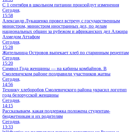
С 1 сентября в школьном питании произойдут изменения
Сегодня,
15:58
Александр Лукашенко провел встречу с государственным
министром, министром иностранных дел, по делам
национальных общин за рубежом и африканских дел Алжира
Ахмедом Аттафом
Сегодня,
15:28
Жительница Островов выпекает хлеб по старинным рецептам
Сегодня,
15:20
Символ Года женщины — на кабины комбайнов. В
Смолевичском районе поздравили участников жатвы
Сегодня,
14:56
Технику хлеборобов Смолевичского района украсил логотип
года белорусской женщины
Сегодня,
14:15
Рассказываем, какая поддержка положена студентам-
бюджетникам и их родителям
Сегодня,
13:33