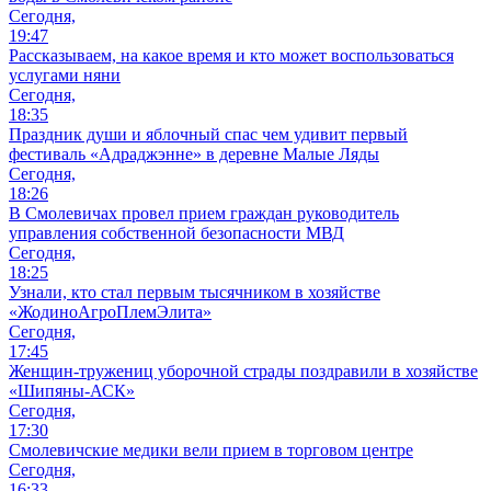
Сегодня,
19:47
Рассказываем, на какое время и кто может воспользоваться
услугами няни
Сегодня,
18:35
Праздник души и яблочный спас чем удивит первый
фестиваль «Адраджэнне» в деревне Малые Ляды
Сегодня,
18:26
В Смолевичах провел прием граждан руководитель
управления собственной безопасности МВД
Сегодня,
18:25
Узнали, кто стал первым тысячником в хозяйстве
«ЖодиноАгроПлемЭлита»
Сегодня,
17:45
Женщин-тружениц уборочной страды поздравили в хозяйстве
«Шипяны-АСК»
Сегодня,
17:30
Смолевичские медики вели прием в торговом центре
Сегодня,
16:33