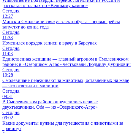
Wildberries не подтвердил перенос логистики из России и
рассказал о планах по «Великому камню»
Сегодня,
12:27
Минск и Смолевичи свяжут электробусы – первые рейсы
запустят до конца года
Сегодня,
11:38
Изменился порядок записи к врачу в Барсуках
Сегодня,
11:03
Единственная женщина — главный агроном в Смолевичском
районе: в «Озерицком-Агро» чествовали Людмилу Дубинович
Сегодня,
10:28
Смолевичане переживают за животных, оставленных на жаре
— что ответили в милиции
Сегодня,
09:31
В Смолевичском районе определились первые
двухтысячники. Оба — из «Озерицкого-Агро»
Сегодня,
09:02
Какие документы нужны для путешествия с животными за
границу?