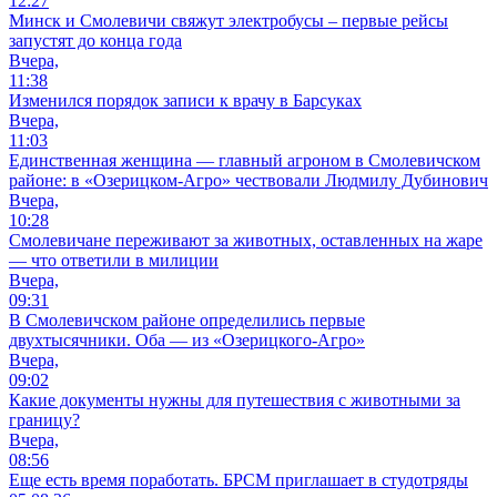
12:27
Минск и Смолевичи свяжут электробусы – первые рейсы
запустят до конца года
Вчера,
11:38
Изменился порядок записи к врачу в Барсуках
Вчера,
11:03
Единственная женщина — главный агроном в Смолевичском
районе: в «Озерицком-Агро» чествовали Людмилу Дубинович
Вчера,
10:28
Смолевичане переживают за животных, оставленных на жаре
— что ответили в милиции
Вчера,
09:31
В Смолевичском районе определились первые
двухтысячники. Оба — из «Озерицкого-Агро»
Вчера,
09:02
Какие документы нужны для путешествия с животными за
границу?
Вчера,
08:56
Еще есть время поработать. БРСМ приглашает в студотряды