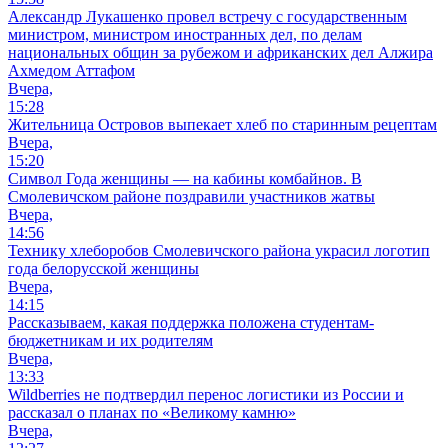
Александр Лукашенко провел встречу с государственным
министром, министром иностранных дел, по делам
национальных общин за рубежом и африканских дел Алжира
Ахмедом Аттафом
Вчера,
15:28
Жительница Островов выпекает хлеб по старинным рецептам
Вчера,
15:20
Символ Года женщины — на кабины комбайнов. В
Смолевичском районе поздравили участников жатвы
Вчера,
14:56
Технику хлеборобов Смолевичского района украсил логотип
года белорусской женщины
Вчера,
14:15
Рассказываем, какая поддержка положена студентам-
бюджетникам и их родителям
Вчера,
13:33
Wildberries не подтвердил перенос логистики из России и
рассказал о планах по «Великому камню»
Вчера,