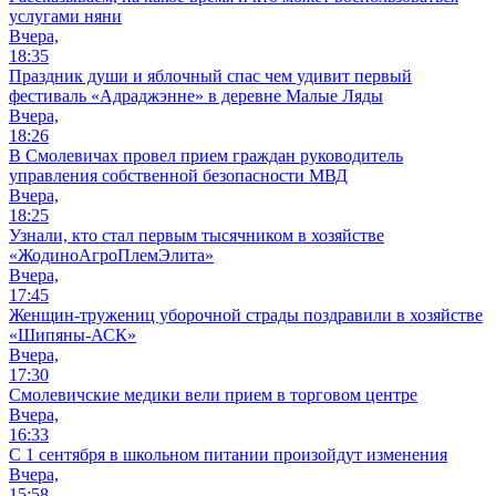
услугами няни
Вчера,
18:35
Праздник души и яблочный спас чем удивит первый
фестиваль «Адраджэнне» в деревне Малые Ляды
Вчера,
18:26
В Смолевичах провел прием граждан руководитель
управления собственной безопасности МВД
Вчера,
18:25
Узнали, кто стал первым тысячником в хозяйстве
«ЖодиноАгроПлемЭлита»
Вчера,
17:45
Женщин-тружениц уборочной страды поздравили в хозяйстве
«Шипяны-АСК»
Вчера,
17:30
Смолевичские медики вели прием в торговом центре
Вчера,
16:33
С 1 сентября в школьном питании произойдут изменения
Вчера,
15:58