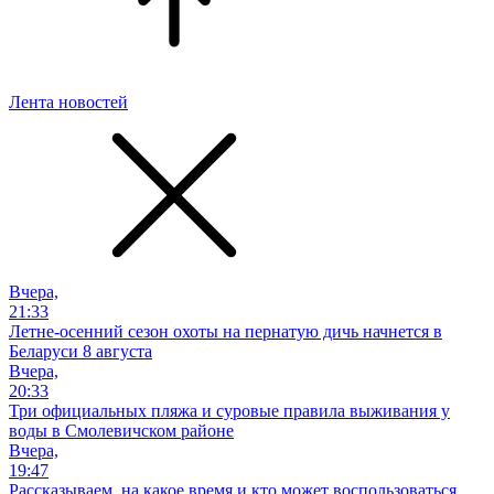
Лента новостей
Вчера,
21:33
Летне-осенний сезон охоты на пернатую дичь начнется в
Беларуси 8 августа
Вчера,
20:33
Три официальных пляжа и суровые правила выживания у
воды в Смолевичском районе
Вчера,
19:47
Рассказываем, на какое время и кто может воспользоваться