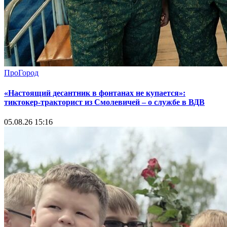
ПроГород
«Настоящий десантник в фонтанах не купается»:
тиктокер-тракторист из Смолевичей – о службе в ВДВ
05.08.26 15:16