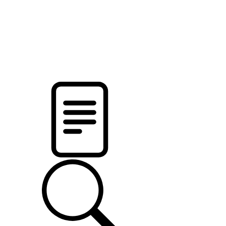
новости твоего региона