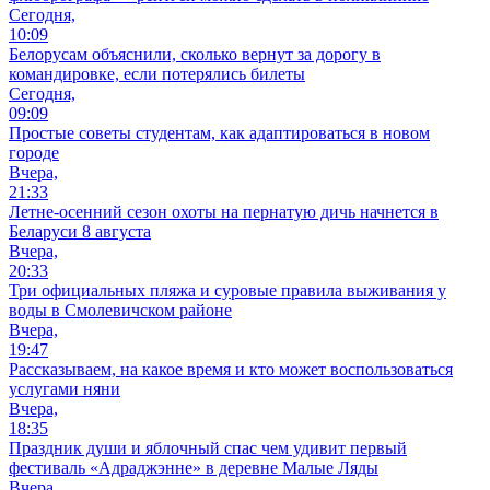
Сегодня,
10:09
Белорусам объяснили, сколько вернут за дорогу в
командировке, если потерялись билеты
Сегодня,
09:09
Простые советы студентам, как адаптироваться в новом
городе
Вчера,
21:33
Летне-осенний сезон охоты на пернатую дичь начнется в
Беларуси 8 августа
Вчера,
20:33
Три официальных пляжа и суровые правила выживания у
воды в Смолевичском районе
Вчера,
19:47
Рассказываем, на какое время и кто может воспользоваться
услугами няни
Вчера,
18:35
Праздник души и яблочный спас чем удивит первый
фестиваль «Адраджэнне» в деревне Малые Ляды
Вчера,