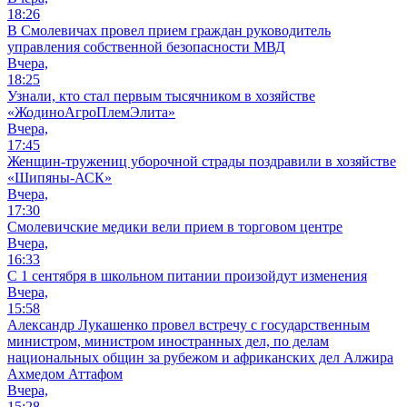
18:26
В Смолевичах провел прием граждан руководитель
управления собственной безопасности МВД
Вчера,
18:25
Узнали, кто стал первым тысячником в хозяйстве
«ЖодиноАгроПлемЭлита»
Вчера,
17:45
Женщин-тружениц уборочной страды поздравили в хозяйстве
«Шипяны-АСК»
Вчера,
17:30
Смолевичские медики вели прием в торговом центре
Вчера,
16:33
С 1 сентября в школьном питании произойдут изменения
Вчера,
15:58
Александр Лукашенко провел встречу с государственным
министром, министром иностранных дел, по делам
национальных общин за рубежом и африканских дел Алжира
Ахмедом Аттафом
Вчера,
15:28