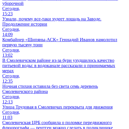
уборочной
Сегодня,
15:23
Узнали, почему все-таки худеет лошадь на Заводе.
Продолжение истории
Сегодня,
14:09
Комбайнер «Шипяны-АСК» Геннадий Иванов намолотил
первую тысячу тонн
Сегодня,
13:02
В Смолевичском районе из‑за бури ухудшилось качество
питьевой воды: в водоканале рассказали о принимаемых
мерах
Сегодня,
12:35
Ночная стихия оставила без света семь деревень
Смолевичского района
Сегодня,
12:13
Улица Трудовая в Смолевичах перекрыта для движения
Сегодня,
11:03
Смолевичская ЦРБ сообщила о поломке передвижного
флюорографа — рентген можно сделать в поликлинике