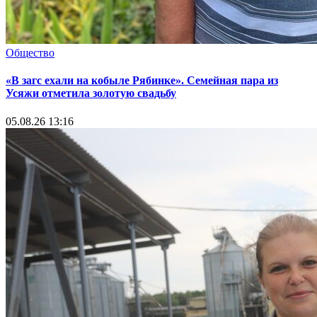
Общество
«В загс ехали на кобыле Рябинке». Семейная пара из
Усяжи отметила золотую свадьбу
05.08.26 13:16