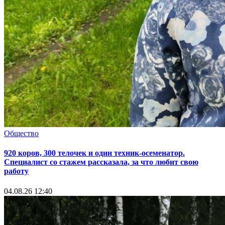
Общество
920 коров, 300 телочек и один техник-осеменатор.
Специалист со стажем рассказала, за что любит свою
работу
04.08.26 12:40