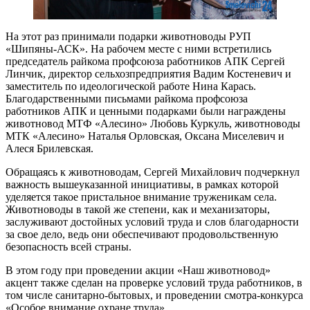
На этот раз принимали подарки животноводы РУП
«Шипяны-АСК». На рабочем месте с ними встретились
председатель райкома профсоюза работников АПК Сергей
Линчик, директор сельхозпредприятия Вадим Костеневич и
заместитель по идеологической работе Нина Карась.
Благодарственными письмами райкома профсоюза
работников АПК и ценными подарками были награждены
животновод МТФ «Алесино» Любовь Куркуль, животноводы
МТК «Алесино» Наталья Орловская, Оксана Миселевич и
Алеся Брилевская.
Обращаясь к животноводам, Сергей Михайлович подчеркнул
важность вышеуказанной инициативы, в рамках которой
уделяется такое пристальное внимание труженикам села.
Животноводы в такой же степени, как и механизаторы,
заслуживают достойных условий труда и слов благодарности
за свое дело, ведь они обеспечивают продовольственную
безопасность всей страны.
В этом году при проведении акции «Наш животновод»
акцент также сделан на проверке условий труда работников, в
том числе санитарно-бытовых, и проведении смотра-конкурса
«Особое внимание охране труда».