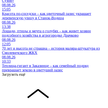
Сузон»
08.08.26
15:05
Красота по-соседски – как цветочный оазис украшает
деревенскую улицу в Станок-Водица
08.08.26
13:38
Лошади, птицы и мечта о голубях – как живет хозяин
подсобного хозяйства в агрогородке Драчково
08.08.26
12:05
70 лет и высота не страшна – история маляра-штукатура из
Смолевичского ЖКХ
08.08.26
10:33
Теплица-гигант в Заказинце – как семейный подряд
превращает землю в цветущий оазис
Загрузить ещё