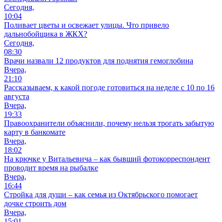
Сегодня,
10:04
Поливает цветы и освежает улицы. Что привело
дальнобойщика в ЖКХ?
Сегодня,
08:30
Врачи назвали 12 продуктов для поднятия гемоглобина
Вчера,
21:10
Рассказываем, к какой погоде готовиться на неделе с 10 по 16
августа
Вчера,
19:33
Правоохранители объяснили, почему нельзя трогать забытую
карту в банкомате
Вчера,
18:02
На крючке у Витальевича – как бывший фотокорреспондент
проводит время на рыбалке
Вчера,
16:44
Стройка для души – как семья из Октябрьского помогает
дочке строить дом
Вчера,
15:01