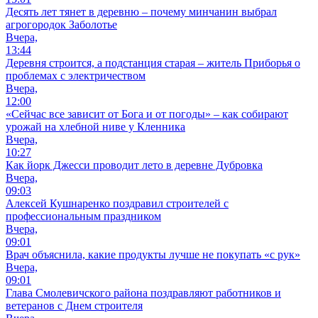
Десять лет тянет в деревню – почему минчанин выбрал
агрогородок Заболотье
Вчера,
13:44
Деревня строится, а подстанция старая – житель Приборья о
проблемах с электричеством
Вчера,
12:00
«Сейчас все зависит от Бога и от погоды» – как собирают
урожай на хлебной ниве у Кленника
Вчера,
10:27
Как йорк Джесси проводит лето в деревне Дубровка
Вчера,
09:03
Алексей Кушнаренко поздравил строителей с
профессиональным праздником
Вчера,
09:01
Врач объяснила, какие продукты лучше не покупать «с рук»
Вчера,
09:01
Глава Смолевичского района поздравляют работников и
ветеранов с Днем строителя