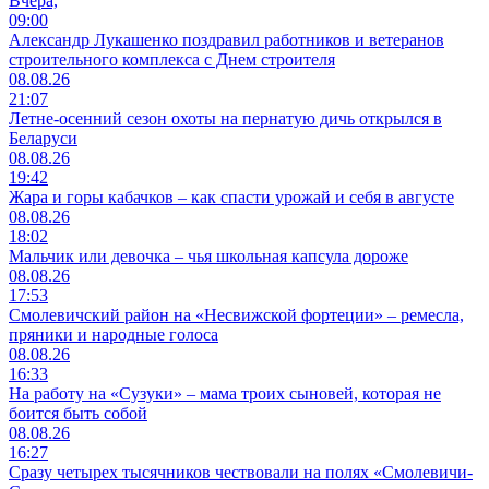
Вчера,
09:00
Александр Лукашенко поздравил работников и ветеранов
строительного комплекса с Днем строителя
08.08.26
21:07
Летне-осенний сезон охоты на пернатую дичь открылся в
Беларуси
08.08.26
19:42
Жара и горы кабачков – как спасти урожай и себя в августе
08.08.26
18:02
Мальчик или девочка – чья школьная капсула дороже
08.08.26
17:53
Смолевичский район на «Несвижской фортеции» – ремесла,
пряники и народные голоса
08.08.26
16:33
На работу на «Сузуки» – мама троих сыновей, которая не
боится быть собой
08.08.26
16:27
Сразу четырех тысячников чествовали на полях «Смолевичи-