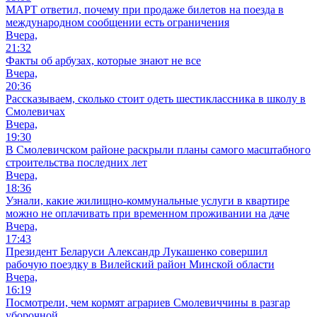
МАРТ ответил, почему при продаже билетов на поезда в
международном сообщении есть ограничения
Вчера,
21:32
Факты об арбузах, которые знают не все
Вчера,
20:36
Рассказываем, сколько стоит одеть шестиклассника в школу в
Смолевичах
Вчера,
19:30
В Смолевичском районе раскрыли планы самого масштабного
строительства последних лет
Вчера,
18:36
Узнали, какие жилищно-коммунальные услуги в квартире
можно не оплачивать при временном проживании на даче
Вчера,
17:43
Президент Беларуси Александр Лукашенко совершил
рабочую поездку в Вилейский район Минской области
Вчера,
16:19
Посмотрели, чем кормят аграриев Смолевиччины в разгар
уборочной