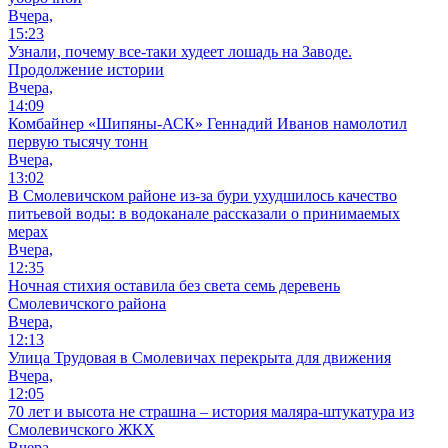
Вчера,
15:23
Узнали, почему все-таки худеет лошадь на Заводе.
Продолжение истории
Вчера,
14:09
Комбайнер «Шипяны-АСК» Геннадий Иванов намолотил
первую тысячу тонн
Вчера,
13:02
В Смолевичском районе из‑за бури ухудшилось качество
питьевой воды: в водоканале рассказали о принимаемых
мерах
Вчера,
12:35
Ночная стихия оставила без света семь деревень
Смолевичского района
Вчера,
12:13
Улица Трудовая в Смолевичах перекрыта для движения
Вчера,
12:05
70 лет и высота не страшна – история маляра-штукатура из
Смолевичского ЖКХ
Вчера,