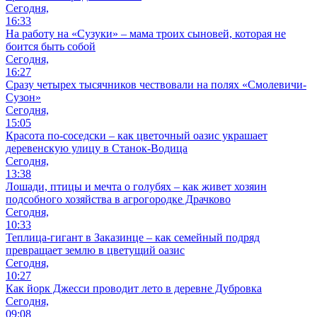
Сегодня,
16:33
На работу на «Сузуки» – мама троих сыновей, которая не
боится быть собой
Сегодня,
16:27
Сразу четырех тысячников чествовали на полях «Смолевичи-
Сузон»
Сегодня,
15:05
Красота по-соседски – как цветочный оазис украшает
деревенскую улицу в Станок-Водица
Сегодня,
13:38
Лошади, птицы и мечта о голубях – как живет хозяин
подсобного хозяйства в агрогородке Драчково
Сегодня,
10:33
Теплица-гигант в Заказинце – как семейный подряд
превращает землю в цветущий оазис
Сегодня,
10:27
Как йорк Джесси проводит лето в деревне Дубровка
Сегодня,
09:08