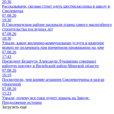
20:36
Рассказываем, сколько стоит одеть шестиклассника в школу в
Смолевичах
07.08.26
19:30
В Смолевичском районе раскрыли планы самого масштабного
строительства последних лет
07.08.26
18:36
Узнали, какие жилищно-коммунальные услуги в квартире
можно не оплачивать при временном проживании на даче
07.08.26
17:43
Президент Беларуси Александр Лукашенко совершил
рабочую поездку в Вилейский район Минской области
07.08.26
16:19
Посмотрели, чем кормят аграриев Смолевиччины в разгар
уборочной
07.08.26
15:23
Узнали, почему все-таки худеет лошадь на Заводе.
Продолжение истории
Загрузить ещё