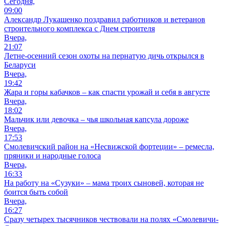
Сегодня,
09:00
Александр Лукашенко поздравил работников и ветеранов
строительного комплекса с Днем строителя
Вчера,
21:07
Летне-осенний сезон охоты на пернатую дичь открылся в
Беларуси
Вчера,
19:42
Жара и горы кабачков – как спасти урожай и себя в августе
Вчера,
18:02
Мальчик или девочка – чья школьная капсула дороже
Вчера,
17:53
Смолевичский район на «Несвижской фортеции» – ремесла,
пряники и народные голоса
Вчера,
16:33
На работу на «Сузуки» – мама троих сыновей, которая не
боится быть собой
Вчера,
16:27
Сразу четырех тысячников чествовали на полях «Смолевичи-