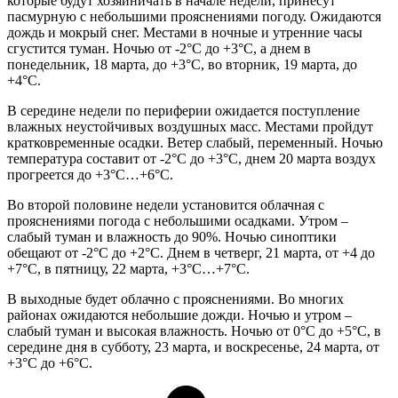
которые будут хозяйничать в начале недели, принесут
пасмурную с небольшими прояснениями погоду. Ожидаются
дождь и мокрый снег. Местами в ночные и утренние часы
сгустится туман. Ночью от -2°C до +3°C, а днем в
понедельник, 18 марта, до +3°C, во вторник, 19 марта, до
+4°C.
В середине недели по периферии ожидается поступление
влажных неустойчивых воздушных масс. Местами пройдут
кратковременные осадки. Ветер слабый, переменный. Ночью
температура составит от -2°C до +3°C, днем 20 марта воздух
прогреется до +3°C…+6°C.
Во второй половине недели установится облачная с
прояснениями погода с небольшими осадками. Утром –
слабый туман и влажность до 90%. Ночью синоптики
обещают от -2°C до +2°C. Днем в четверг, 21 марта, от +4 до
+7°C, в пятницу, 22 марта, +3°C…+7°C.
В выходные будет облачно с прояснениями. Во многих
районах ожидаются небольшие дожди. Ночью и утром –
слабый туман и высокая влажность. Ночью от 0°C до +5°C, в
середине дня в субботу, 23 марта, и воскресенье, 24 марта, от
+3°C до +6°C.