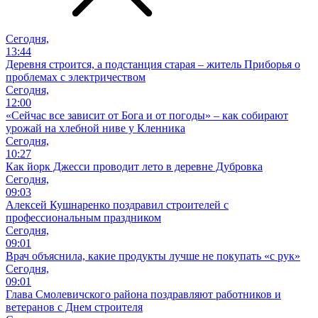
Сегодня,
13:44
Деревня строится, а подстанция старая – житель Приборья о
проблемах с электричеством
Сегодня,
12:00
«Сейчас все зависит от Бога и от погоды» – как собирают
урожай на хлебной ниве у Кленника
Сегодня,
10:27
Как йорк Джесси проводит лето в деревне Дубровка
Сегодня,
09:03
Алексей Кушнаренко поздравил строителей с
профессиональным праздником
Сегодня,
09:01
Врач объяснила, какие продукты лучше не покупать «с рук»
Сегодня,
09:01
Глава Смолевичского района поздравляют работников и
ветеранов с Днем строителя