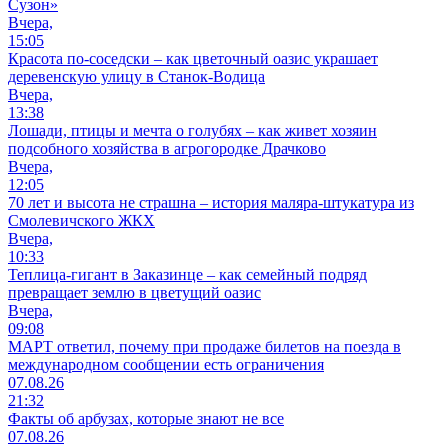
Сузон»
Вчера,
15:05
Красота по-соседски – как цветочный оазис украшает
деревенскую улицу в Станок-Водица
Вчера,
13:38
Лошади, птицы и мечта о голубях – как живет хозяин
подсобного хозяйства в агрогородке Драчково
Вчера,
12:05
70 лет и высота не страшна – история маляра-штукатура из
Смолевичского ЖКХ
Вчера,
10:33
Теплица-гигант в Заказинце – как семейный подряд
превращает землю в цветущий оазис
Вчера,
09:08
МАРТ ответил, почему при продаже билетов на поезда в
международном сообщении есть ограничения
07.08.26
21:32
Факты об арбузах, которые знают не все
07.08.26