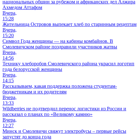
национальных общин за рубежом и африканских дел Алжира
Ахмедом Аттафом
Вчера,
15:28
Жительница Островов выпекает хлеб по старинным рецептам
Вчера,
15:20
Символ Года женщины — на кабины комбайнов. В
Смолевичском районе поздравили участников жатвы
Вчера,
14:56
Технику хлеборобов Смолевичского района украсил логотип
года белорусской женщины
Вчера,
14:15
Рассказываем, какая поддержка положена студентам-
бюджетникам и их родителям
Вчера,
13:33
Wildberries не подтвердил перенос логистики из России и
рассказал о планах по «Великому камню»
Вчера,
12:27
Минск и Смолевичи свяжут электробусы – первые рейсы
запустят до конца года