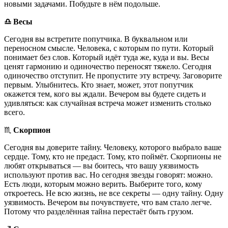
новыми задачами. Побудьте в нём подольше.
♎️ Весы
Сегодня вы встретите попутчика. В буквальном или
переносном смысле. Человека, с которым по пути. Который
понимает без слов. Который идёт туда же, куда и вы. Весы
ценят гармонию и одиночество переносят тяжело. Сегодня
одиночество отступит. Не пропустите эту встречу. Заговорите
первым. Улыбнитесь. Кто знает, может, этот попутчик
окажется тем, кого вы ждали. Вечером вы будете сидеть и
удивляться: как случайная встреча может изменить столько
всего.
♏️
Скорпион
Сегодня вы доверите тайну. Человеку, которого выбрало ваше
сердце. Тому, кто не предаст. Тому, кто поймёт. Скорпионы не
любят открываться — вы боитесь, что вашу уязвимость
используют против вас. Но сегодня звезды говорят: можно.
Есть люди, которым можно верить. Выберите того, кому
откроетесь. Не всю жизнь, не все секреты — одну тайну. Одну
уязвимость. Вечером вы почувствуете, что вам стало легче.
Потому что разделённая тайна перестаёт быть грузом.