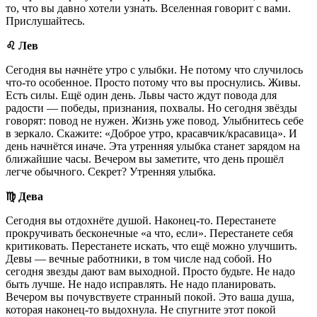
то, что вы давно хотели узнать. Вселенная говорит с вами.
Прислушайтесь.
♌️ Лев
Сегодня вы начнёте утро с улыбки. Не потому что случилось
что-то особенное. Просто потому что вы проснулись. Живы.
Есть силы. Ещё один день. Львы часто ждут повода для
радости — победы, признания, похвалы. Но сегодня звёзды
говорят: повод не нужен. Жизнь уже повод. Улыбнитесь себе
в зеркало. Скажите: «Доброе утро, красавчик/красавица». И
день начнётся иначе. Эта утренняя улыбка станет зарядом на
ближайшие часы. Вечером вы заметите, что день прошёл
легче обычного. Секрет? Утренняя улыбка.
♍️ Дева
Сегодня вы отдохнёте душой. Наконец-то. Перестанете
прокручивать бесконечные «а что, если». Перестанете себя
критиковать. Перестанете искать, что ещё можно улучшить.
Девы — вечные работники, в том числе над собой. Но
сегодня звезды дают вам выходной. Просто будьте. Не надо
быть лучше. Не надо исправлять. Не надо планировать.
Вечером вы почувствуете странный покой. Это ваша душа,
которая наконец-то выдохнула. Не спугните этот покой