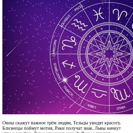
Овны скажут важное трём людям, Тельцы увидят красоту.
Близнецы поймут мотив, Раки получат знак. Львы начнут