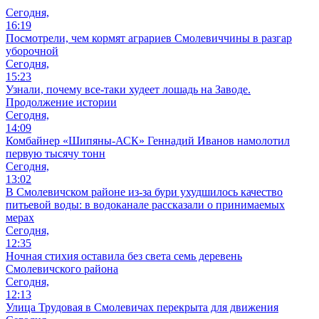
Сегодня,
16:19
Посмотрели, чем кормят аграриев Смолевиччины в разгар
уборочной
Сегодня,
15:23
Узнали, почему все-таки худеет лошадь на Заводе.
Продолжение истории
Сегодня,
14:09
Комбайнер «Шипяны-АСК» Геннадий Иванов намолотил
первую тысячу тонн
Сегодня,
13:02
В Смолевичском районе из‑за бури ухудшилось качество
питьевой воды: в водоканале рассказали о принимаемых
мерах
Сегодня,
12:35
Ночная стихия оставила без света семь деревень
Смолевичского района
Сегодня,
12:13
Улица Трудовая в Смолевичах перекрыта для движения