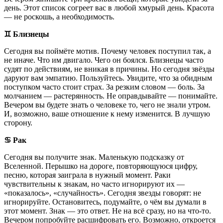
день. Этот список согреет вас в любой хмурый день. Красота
— не роскошь, а необходимость.
♊️ Близнецы
Сегодня вы поймёте мотив. Почему человек поступил так, а
не иначе. Что им двигало. Чего он боялся. Близнецы часто
судят по действиям, не вникая в причины. Но сегодня звёзды
даруют вам эмпатию. Пользуйтесь. Увидите, что за обидным
поступком часто стоит страх. За резким словом — боль. За
молчанием — растерянность. Не оправдывайте — понимайте.
Вечером вы будете знать о человеке то, чего не знали утром.
И, возможно, ваше отношение к нему изменится. В лучшую
сторону.
♋️ Рак
Сегодня вы получите знак. Маленькую подсказку от
Вселенной. Перышко на дороге, повторяющуюся цифру,
песню, которая заиграла в нужный момент. Раки
чувствительны к знакам, но часто игнорируют их —
«показалось», «случайность». Сегодня звезды говорят: не
игнорируйте. Остановитесь, подумайте, о чём вы думали в
этот момент. Знак — это ответ. Не на всё сразу, но на что-то.
Вечером попробуйте расшифровать его. Возможно, откроется