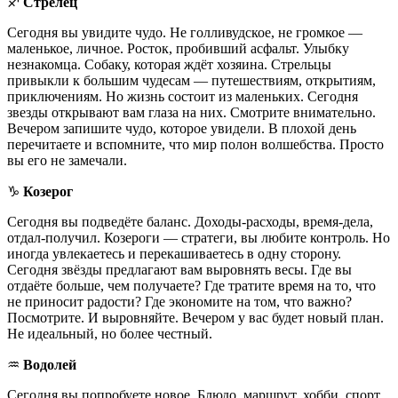
♐️
Стрелец
Сегодня вы увидите чудо. Не голливудское, не громкое —
маленькое, личное. Росток, пробивший асфальт. Улыбку
незнакомца. Собаку, которая ждёт хозяина. Стрельцы
привыкли к большим чудесам — путешествиям, открытиям,
приключениям. Но жизнь состоит из маленьких. Сегодня
звезды открывают вам глаза на них. Смотрите внимательно.
Вечером запишите чудо, которое увидели. В плохой день
перечитаете и вспомните, что мир полон волшебства. Просто
вы его не замечали.
♑️
Козерог
Сегодня вы подведёте баланс. Доходы-расходы, время-дела,
отдал-получил. Козероги — стратеги, вы любите контроль. Но
иногда увлекаетесь и перекашиваетесь в одну сторону.
Сегодня звёзды предлагают вам выровнять весы. Где вы
отдаёте больше, чем получаете? Где тратите время на то, что
не приносит радости? Где экономите на том, что важно?
Посмотрите. И выровняйте. Вечером у вас будет новый план.
Не идеальный, но более честный.
♒️
Водолей
Сегодня вы попробуете новое. Блюдо, маршрут, хобби, спорт.