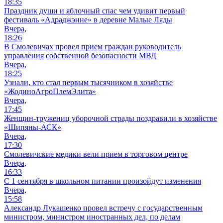
18:35
Праздник души и яблочный спас чем удивит первый
фестиваль «Адраджэнне» в деревне Малые Ляды
Вчера,
18:26
В Смолевичах провел прием граждан руководитель
управления собственной безопасности МВД
Вчера,
18:25
Узнали, кто стал первым тысячником в хозяйстве
«ЖодиноАгроПлемЭлита»
Вчера,
17:45
Женщин-тружениц уборочной страды поздравили в хозяйстве
«Шипяны-АСК»
Вчера,
17:30
Смолевичские медики вели прием в торговом центре
Вчера,
16:33
С 1 сентября в школьном питании произойдут изменения
Вчера,
15:58
Александр Лукашенко провел встречу с государственным
министром, министром иностранных дел, по делам