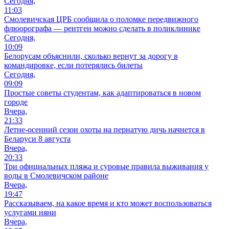
Сегодня,
11:03
Смолевичская ЦРБ сообщила о поломке передвижного
флюорографа — рентген можно сделать в поликлинике
Сегодня,
10:09
Белорусам объяснили, сколько вернут за дорогу в
командировке, если потерялись билеты
Сегодня,
09:09
Простые советы студентам, как адаптироваться в новом
городе
Вчера,
21:33
Летне-осенний сезон охоты на пернатую дичь начнется в
Беларуси 8 августа
Вчера,
20:33
Три официальных пляжа и суровые правила выживания у
воды в Смолевичском районе
Вчера,
19:47
Рассказываем, на какое время и кто может воспользоваться
услугами няни
Вчера,