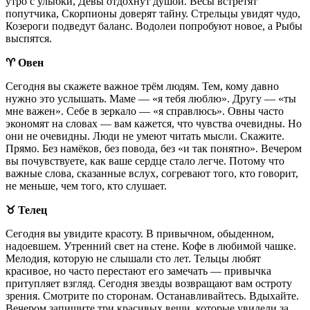
утро с улыбки, Девы отдохнут душой. Весы встретят
попутчика, Скорпионы доверят тайну. Стрельцы увидят чудо,
Козероги подведут баланс. Водолеи попробуют новое, а Рыбы
выспятся.
♈️ Овен
Сегодня вы скажете важное трём людям. Тем, кому давно
нужно это услышать. Маме — «я тебя люблю». Другу — «ты
мне важен». Себе в зеркало — «я справлюсь». Овны часто
экономят на словах — вам кажется, что чувства очевидны. Но
они не очевидны. Люди не умеют читать мысли. Скажите.
Прямо. Без намёков, без повода, без «и так понятно». Вечером
вы почувствуете, как ваше сердце стало легче. Потому что
важные слова, сказанные вслух, согревают того, кто говорит,
не меньше, чем того, кто слушает.
♉️ Телец
Сегодня вы увидите красоту. В привычном, обыденном,
надоевшем. Утренний свет на стене. Кофе в любимой чашке.
Мелодия, которую не слышали сто лет. Тельцы любят
красивое, но часто перестают его замечать — привычка
притупляет взгляд. Сегодня звезды возвращают вам остроту
зрения. Смотрите по сторонам. Останавливайтесь. Вдыхайте.
Вечером запишите три красивых вещи, которые увидели за