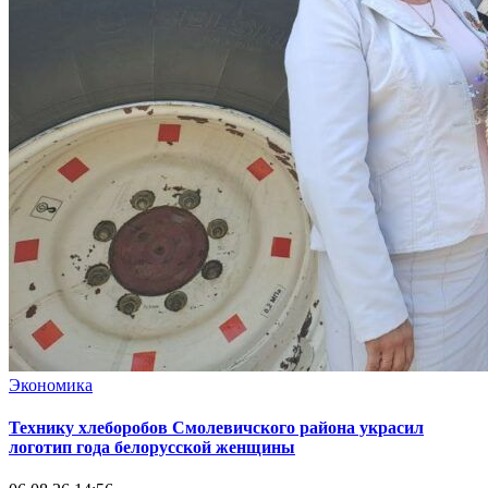
Экономика
Технику хлеборобов Смолевичского района украсил
логотип года белорусской женщины