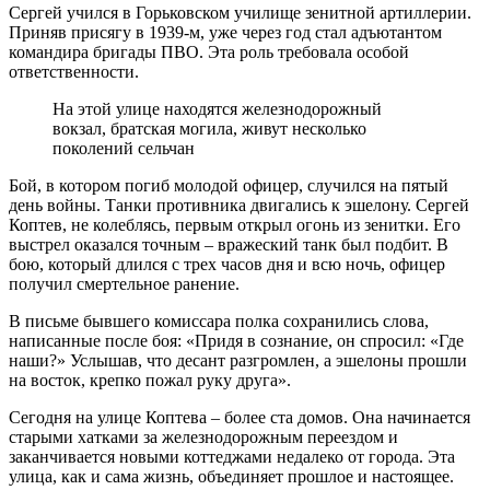
Сергей учился в Горьковском училище зенитной артиллерии.
Приняв присягу в 1939-м, уже через год стал адъютантом
командира бригады ПВО. Эта роль требовала особой
ответственности.
На этой улице находятся железнодорожный
вокзал, братская могила, живут несколько
поколений сельчан
Бой, в котором погиб молодой офицер, случился на пятый
день войны. Танки противника двигались к эшелону. Сергей
Коптев, не колеблясь, первым открыл огонь из зенитки. Его
выстрел оказался точным – вражеский танк был подбит. В
бою, который длился с трех часов дня и всю ночь, офицер
получил смертельное ранение.
В письме бывшего комиссара полка сохранились слова,
написанные после боя: «Придя в сознание, он спросил: «Где
наши?» Услышав, что десант разгромлен, а эшелоны прошли
на восток, крепко пожал руку друга».
Сегодня на улице Коптева – более ста домов. Она начинается
старыми хатками за железнодорожным переездом и
заканчивается новыми коттеджами недалеко от города. Эта
улица, как и сама жизнь, объединяет прошлое и настоящее.