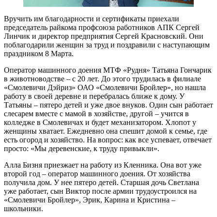
Вручить им благодарности и сертификаты приехали
председатель райкома профсоюза работников АПК Сергей
Линчик и директор предприятия Сергей Красновский. Они
поблагодарили женщин за труд и поздравили с наступающим
праздником 8 Марта.
Оператор машинного доения МТФ «Рудня» Татьяна Гончарик
в животноводстве – с 20 лет. До этого трудилась в филиале
«Смолевичи Дэйриз» ОАО «Смолевичи Бройлер», но нашла
работу в своей деревне и перебралась ближе к дому. У
Татьяны – пятеро детей и уже двое внуков. Один сын работает
слесарем вместе с мамой в хозяйстве, другой – учится в
колледже в Смолевичах и будет механизатором. Хлопот у
женщины хватает. Ежедневно она спешит домой к семье, где
есть огород и хозяйство. На вопрос: как все успевает, отвечает
просто: «Мы деревенские, к труду привыкли».
Алла Бизня приезжает на работу из Кленника. Она вот уже
второй год – оператор машинного доения. От хозяйства
получила дом. У нее пятеро детей. Старшая дочь Светлана
уже работает, сын Виктор после армии трудоустроился на
«Смолевичи Бройлер», Эрик, Карина и Кристина –
школьники.