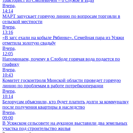
тракторист из Смолевичей – о службе в ВДВ
Вчера,
14:14
МАРТ запускает горячую линию по вопросам торговли в
сельской местности
Вчера,
13:16
«В загс ехали на кобыле Рябинке». Семейная пара из Усяжи
отметила золотую свадьбу
Вчера,
12:05
Напоминаем, почему в Слободе горячая вода подается по
графику
Вчера,
10:43
Комитет госконтроля Минской области проведет горячую
линию по проблемам в работе потребкооперации
Вчера,
10:14
Белорусам объяснили, кто будет платить долги за коммуналку
после получения квартиры в наследство
Вчера,
09:00
В Усяжском сельсовете на аукцион выставили два земельных
участка под строительство жилья