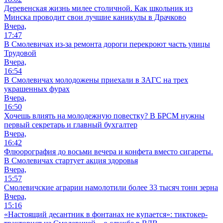
Деревенская жизнь милее столичной. Как школьник из
Минска проводит свои лучшие каникулы в Драчково
Вчера,
17:47
В Смолевичах из-за ремонта дороги перекроют часть улицы
Трудовой
Вчера,
16:54
В Смолевичах молодожены приехали в ЗАГС на трех
украшенных фурах
Вчера,
16:50
Хочешь влиять на молодежную повестку? В БРСМ нужны
первый секретарь и главный бухгалтер
Вчера,
16:42
Флюорография до восьми вечера и конфета вместо сигареты.
В Смолевичах стартует акция здоровья
Вчера,
15:57
Смолевичские аграрии намолотили более 33 тысяч тонн зерна
Вчера,
15:16
«Настоящий десантник в фонтанах не купается»: тиктокер-