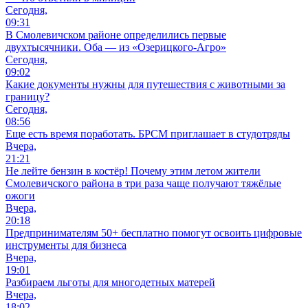
Сегодня,
09:31
В Смолевичском районе определились первые
двухтысячники. Оба — из «Озерицкого-Агро»
Сегодня,
09:02
Какие документы нужны для путешествия с животными за
границу?
Сегодня,
08:56
Еще есть время поработать. БРСМ приглашает в студотряды
Вчера,
21:21
Не лейте бензин в костёр! Почему этим летом жители
Смолевичского района в три раза чаще получают тяжёлые
ожоги
Вчера,
20:18
Предпринимателям 50+ бесплатно помогут освоить цифровые
инструменты для бизнеса
Вчера,
19:01
Разбираем льготы для многодетных матерей
Вчера,
18:02