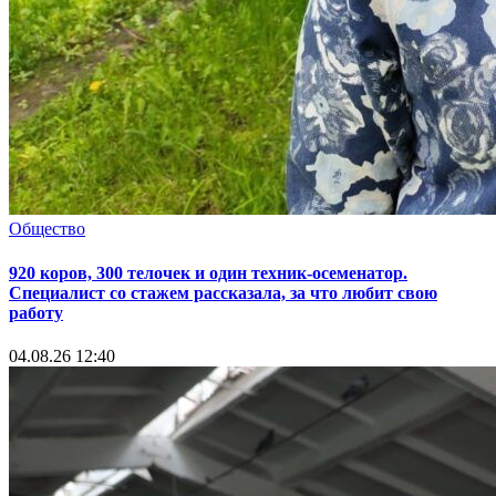
Общество
920 коров, 300 телочек и один техник-осеменатор.
Специалист со стажем рассказала, за что любит свою
работу
04.08.26 12:40