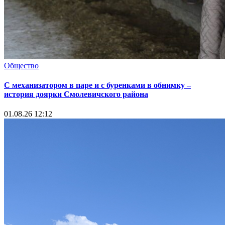
Общество
С механизатором в паре и с буренками в обнимку –
история доярки Смолевичского района
01.08.26 12:12