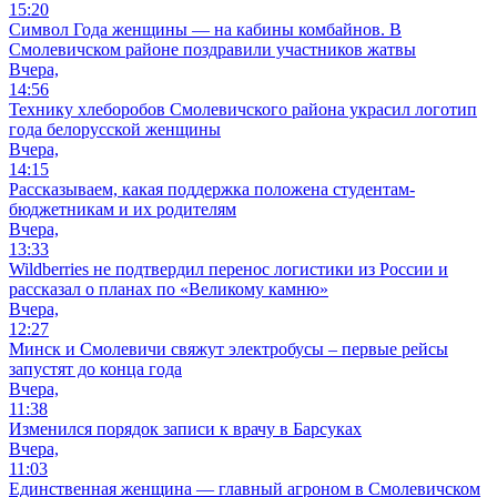
15:20
Символ Года женщины — на кабины комбайнов. В
Смолевичском районе поздравили участников жатвы
Вчера,
14:56
Технику хлеборобов Смолевичского района украсил логотип
года белорусской женщины
Вчера,
14:15
Рассказываем, какая поддержка положена студентам-
бюджетникам и их родителям
Вчера,
13:33
Wildberries не подтвердил перенос логистики из России и
рассказал о планах по «Великому камню»
Вчера,
12:27
Минск и Смолевичи свяжут электробусы – первые рейсы
запустят до конца года
Вчера,
11:38
Изменился порядок записи к врачу в Барсуках
Вчера,
11:03
Единственная женщина — главный агроном в Смолевичском