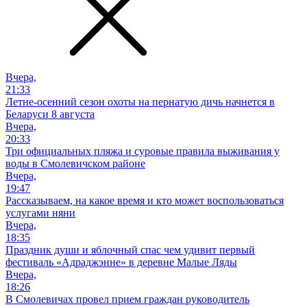
Вчера,
21:33
Летне-осенний сезон охоты на пернатую дичь начнется в
Беларуси 8 августа
Вчера,
20:33
Три официальных пляжа и суровые правила выживания у
воды в Смолевичском районе
Вчера,
19:47
Рассказываем, на какое время и кто может воспользоваться
услугами няни
Вчера,
18:35
Праздник души и яблочный спас чем удивит первый
фестиваль «Адраджэнне» в деревне Малые Ляды
Вчера,
18:26
В Смолевичах провел прием граждан руководитель