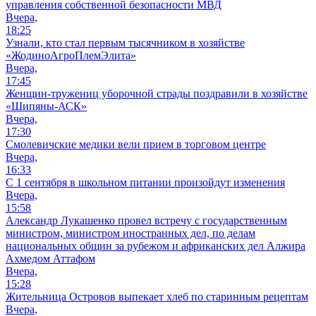
управления собственной безопасности МВД
Вчера,
18:25
Узнали, кто стал первым тысячником в хозяйстве
«ЖодиноАгроПлемЭлита»
Вчера,
17:45
Женщин-тружениц уборочной страды поздравили в хозяйстве
«Шипяны-АСК»
Вчера,
17:30
Смолевичские медики вели прием в торговом центре
Вчера,
16:33
С 1 сентября в школьном питании произойдут изменения
Вчера,
15:58
Александр Лукашенко провел встречу с государственным
министром, министром иностранных дел, по делам
национальных общин за рубежом и африканских дел Алжира
Ахмедом Аттафом
Вчера,
15:28
Жительница Островов выпекает хлеб по старинным рецептам
Вчера,