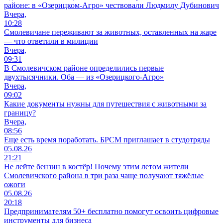
районе: в «Озерицком-Агро» чествовали Людмилу Дубинович
Вчера,
10:28
Смолевичане переживают за животных, оставленных на жаре
— что ответили в милиции
Вчера,
09:31
В Смолевичском районе определились первые
двухтысячники. Оба — из «Озерицкого-Агро»
Вчера,
09:02
Какие документы нужны для путешествия с животными за
границу?
Вчера,
08:56
Еще есть время поработать. БРСМ приглашает в студотряды
05.08.26
21:21
Не лейте бензин в костёр! Почему этим летом жители
Смолевичского района в три раза чаще получают тяжёлые
ожоги
05.08.26
20:18
Предпринимателям 50+ бесплатно помогут освоить цифровые
инструменты для бизнеса